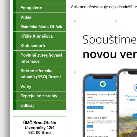
Aplikace představuje nejjednodušší 
Fotogalerie
Videa
Mateřská škola Oříšek
Hřiště Klimešova
Klub seniorů
Povinně zveřejňované
informace
Sběrné středisko
odpadů (SSO) Drozdí
Volby
Zeptejte se starosty
Odkazy
ÚMČ Brno-Ořešín
U zvoničky 12/4
621 00 Brno