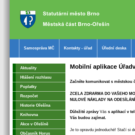
Samospráva MČ
Kontakty - úřad
Úřední deska
Mobilní aplikace Úřad
Aktuality
Hlášení rozhlasu
Začněte komunikovat s městskou čá
Poplatky
ZCELA ZDRARMA DO VAŠEHO MO
Rozpočet
NULOVÉ NÁKLADY NA ODESÍLÁN
Historie Ořešína
Důležité zprávy
Vás
s aplikací v te
Knihovna
Vás budou zajímat.
Akce v Ořešíně
Je to opravdu jednoduché! Stačí si do
Občasník Horus