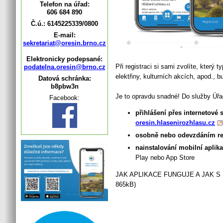
Telefon na úřad:
606 684 890
Č.ú.: 6145225339/0800
E-mail:
sekretariat@oresin.brno.cz
Elektronicky podepsané:
Při registraci si sami zvolíte, kter
podatelna.oresin@brno.cz
elektřiny, kulturních akcích, apod., 
Datová schránka:
b8pbw3n
Je to opravdu snadné! Do služby Úřa
Facebook:
přihlášení přes internetové
oresin.hlasenirozhlasu.cz
osobně nebo odevzdáním reg
nainstalování mobilní apli
Play nebo App Store
JAK APLIKACE FUNGUJE A JAK S
865kB)