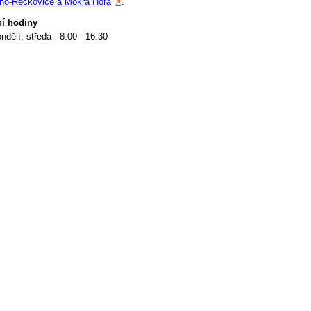
no-Řečkovice a Mokrá Hora
.
í hodiny
ndělí, středa 8:00 - 16:30