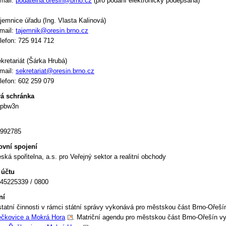
mail:
podatelna.oresin@brno.cz
(pro podání elektronicky podepsaná)
jemnice úřadu (Ing. Vlasta Kalinová)
mail:
tajemnik@oresin.brno.cz
lefon: 725 914 712
kretariát (Šárka Hrubá)
mail:
sekretariat@oresin.brno.cz
lefon: 602 259 079
á schránka
8pbw3n
992785
vní spojení
ská spořitelna, a.s. pro Veřejný sektor a realitní obchody
 účtu
45225339 / 0800
ní
tatní činnosti v rámci státní správy vykonává pro městskou část Brno-Ořeš
čkovice a Mokrá Hora
. Matriční agendu pro městskou část Brno-Ořešín 