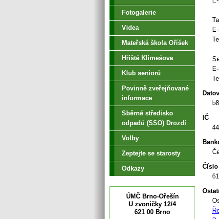
E-
Fotogalerie
Ta
Videa
E-
Te
Mateřská škola Oříšek
Hřiště Klimešova
Se
E-
Klub seniorů
Te
Povinně zveřejňované
Datov
informace
b
Sběrné středisko
IČ
odpadů (SSO) Drozdí
44
Volby
Banko
Če
Zeptejte se starosty
Číslo
Odkazy
61
Ostat
ÚMČ Brno-Ořešín
Os
U zvoničky 12/4
Ře
621 00 Brno