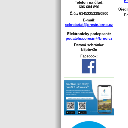
Br
Telefon na úřad:
606 684 890
Úředn
Č.ú.: 6145225339/0800
Po
E-mail:
sekretariat@oresin.brno.cz
Elektronicky podepsané:
podatelna.oresin@brno.cz
Datová schránka:
b8pbw3n
Facebook: