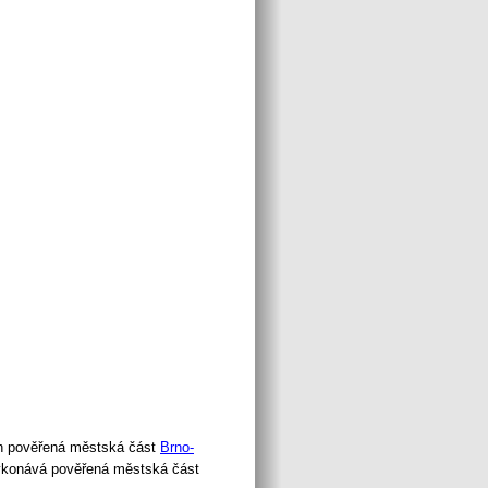
ín pověřená městská část
Brno-
vykonává pověřená městská část