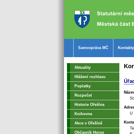
Samospráva MČ
Kontakty
Kon
Aktuality
Hlášení rozhlasu
Úřad
Poplatky
Náze
Rozpočet
St
Historie Ořešína
Adre
U 
Knihovna
Konta
Akce v Ořešíně
Te
Občasník Horus