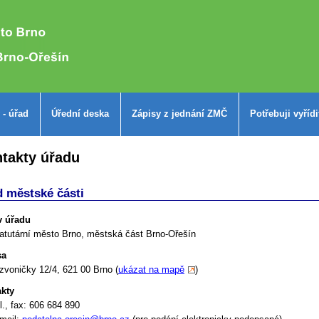
 - úřad
Úřední deska
Zápisy z jednání ZMČ
Potřebuji vyřídi
takty úřadu
 městské části
v úřadu
atutární město Brno, městská část Brno-Ořešín
sa
zvoničky 12/4, 621 00 Brno (
ukázat na mapě
)
kty
l., fax: 606 684 890