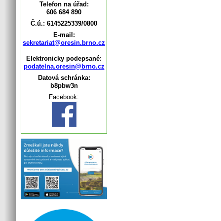
Telefon na úřad:
606 684 890
Č.ú.: 6145225339/0800
E-mail:
sekretariat@oresin.brno.cz
Elektronicky podepsané:
podatelna.oresin@brno.cz
Datová schránka:
b8pbw3n
Facebook: