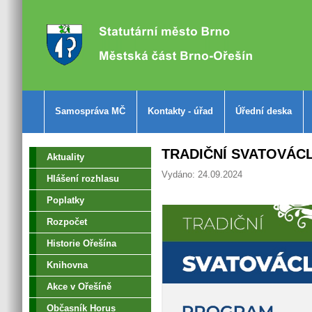
Samospráva MČ
Kontakty - úřad
Úřední deska
TRADIČNÍ SVATOVÁC
Aktuality
Vydáno: 24.09.2024
Hlášení rozhlasu
Poplatky
Rozpočet
Historie Ořešína
Knihovna
Akce v Ořešíně
Občasník Horus