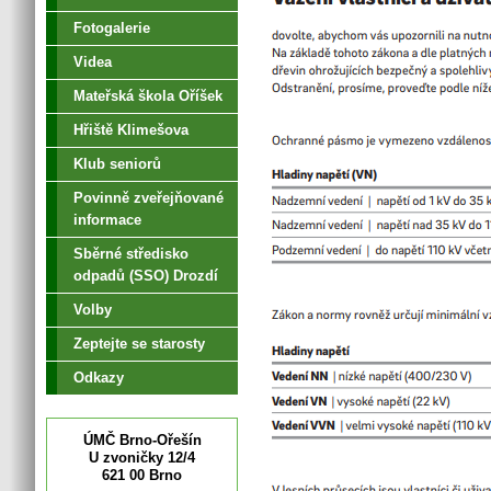
Fotogalerie
Videa
Mateřská škola Oříšek
Hřiště Klimešova
Klub seniorů
Povinně zveřejňované
informace
Sběrné středisko
odpadů (SSO) Drozdí
Volby
Zeptejte se starosty
Odkazy
ÚMČ Brno-Ořešín
U zvoničky 12/4
621 00 Brno