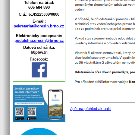
Telefon na úřad:
606 684 890
Č.ú.: 6145225339/0800
E-mail:
sekretariat@oresin.brno.cz
Elektronicky podepsané:
podatelna.oresin@brno.cz
Datová schránka:
b8pbw3n
Facebook:
Zpět na přehled aktualit