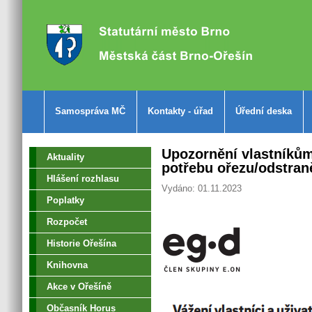
Samospráva MČ
Kontakty - úřad
Úřední deska
Upozornění vlastníků
Aktuality
potřebu ořezu/odstran
Hlášení rozhlasu
Vydáno: 01.11.2023
Poplatky
Rozpočet
Historie Ořešína
Knihovna
Akce v Ořešíně
Občasník Horus