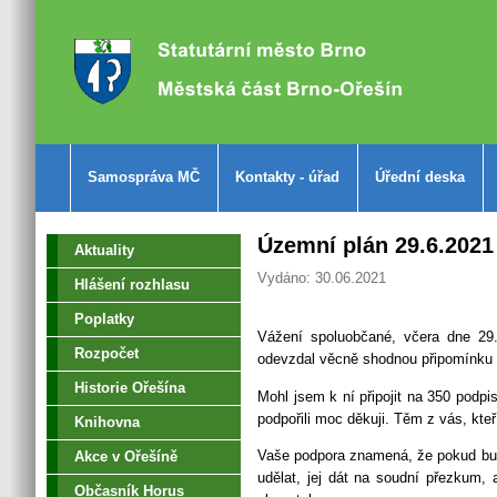
Samospráva MČ
Kontakty - úřad
Úřední deska
Územní plán 29.6.2021
Aktuality
Vydáno: 30.06.2021
Hlášení rozhlasu
Poplatky
Vážení spoluobčané, včera dne 29
Rozpočet
odevzdal věcně shodnou připomínku 
Historie Ořešína
Mohl jsem k ní připojit na 350 podpis
podpořili moc děkuji. Těm z vás, kteř
Knihovna
Vaše podpora znamená, že pokud bud
Akce v Ořešíně
udělat, jej dát na soudní přezkum,
Občasník Horus