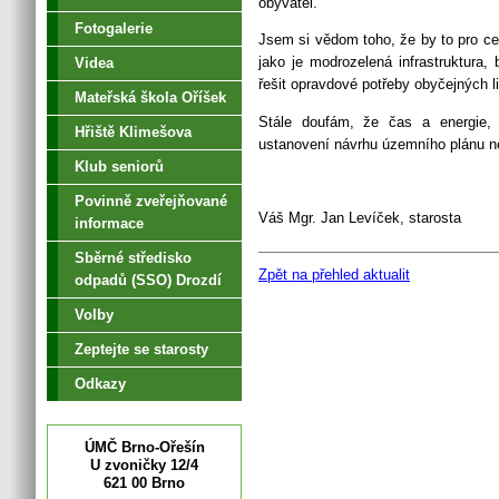
obyvatel.
Fotogalerie
Jsem si vědom toho, že by to pro c
jako je modrozelená infrastruktura,
Videa
řešit opravdové potřeby obyčejných li
Mateřská škola Oříšek
Stále doufám, že čas a energie, 
Hřiště Klimešova
ustanovení návrhu územního plánu n
Klub seniorů
Povinně zveřejňované
Váš Mgr. Jan Levíček, starosta
informace
Sběrné středisko
Zpět na přehled aktualit
odpadů (SSO) Drozdí
Volby
Zeptejte se starosty
Odkazy
ÚMČ Brno-Ořešín
U zvoničky 12/4
621 00 Brno