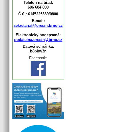
Telefon na úřad:
606 684 890
Č.ú.: 6145225339/0800
E-mail:
sekretariat@oresin.brno.cz
Elektronicky podepsané:
podatelna.oresin@brno.cz
Datová schránka:
b8pbw3n
Facebook: